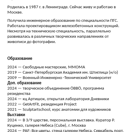
Родилась в 1987 г. в Ленинграде. Сейчас живу и работаю в
Москве.
Получила инженерное образование по специальности ПГС.
Работала проектировщиком железобетонных конструкций.
Несмотря на техническую специальность, параллельно
развивалась в различных творческих направлениях от
живописи до фотографии.
Образование
2024 — Свободные мастерские, ММОМА
2019 — Санкт-Петербургская Академия им. Штиглица (н/о)
2009 — Военный Инженерно -Технический Университет
Доп. образование
2024 — творческое объединение ÖВВÖ, программа
резиденства
2024 — кц Артишок, открытая лаборатория Дневники
2022 — GetArtFit, резиденция Project
2021 — Sculptartschool, курс анатомии для художников
Выставки
2024 — В 3/9 царстве, персональная выставка. Куратор Р.
Куценко, галерея Небеса (Cube), г. Москва
2024 — PAF: Все цветы, стенд галереи Небеса, Севкабель порт,