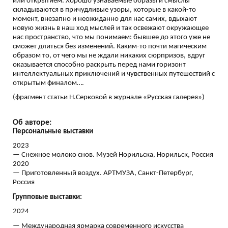
или открытием. Хорошо узнаваемые образы и смыслы
складываются в причудливые узоры, которые в какой-то
момент, внезапно и неожиданно для нас самих, вдыхают
новую жизнь в наш ход мыслей и так освежают окружающее
нас пространство, что мы понимаем: бывшее до этого уже не
сможет длиться без изменений. Каким-то почти магическим
образом то, от чего мы не ждали никаких сюрпризов, вдруг
оказывается способно раскрыть перед нами горизонт
интеллектуальных приключений и чувственных путешествий с
открытым финалом….
(фрагмент статьи Н.Серковой в журнале «Русская галерея»)
Об авторе:
Персональные выставки
2023
— Снежное молоко снов. Музей Норильска, Норильск, Россия
2020
— Приготовленный воздух. АРТМУЗА, Санкт-Петербург,
Россия
Групповые выставки:
2024
— Международная ярмарка современного искусства