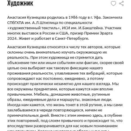
Художник
Анастасия Кузнецова родилась в 1986 году в г. Уфа. Закончила
СПбГХПА им. А.Л.Штиглица по специальности
«художественный текстиль», ИСИ им. И.Бакштейна. Участник
многих выставок в России и США, призер Премии Эрарта
2024. Живет и работает в Санкт-Петербурге.
Анастасия Кузнецова относится к числу тех авторов, которые
склонны очень внимательно изучать окружающую их
реальность. При этом художница не стремится дать
объяснение тем или иным событиям или фактам, скорее своей
целью она выбирает как таковую фиксацию нашего
проживания реальности, улавливание тех вибраций, которые
сопровождают нас постоянно, ежедневно, а потому
происходят практически незаметно для нашего взгляда. Мы
все окружены предметами, которые кажутся нам вполне
привычными. Мебель, домашние животные, рутинные
образы, ежедневные дела и маршруты, знакомые люди.
Иногда нам кажется, что жизнь тонет в этой рутине, а мы сами
захлебываемся в череде повторяющихся, ничем не
примечательных дней. Вместе с этим именно здесь, в глубине
этих повторений, под слоем привычного и происходит то, что
впоследствии разворачивается для нас новым пониманием