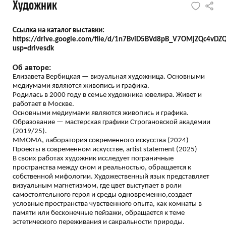
Художник
Ссылка на каталог выставки:
https://drive.google.com/file/d/1n7BviD5BVd8pB_V7OMjZQc4vD
usp=drivesdk
Об авторе:
Елизавета Вербицкая — визуальная художница. Основными
медиумами являются живопись и графика.
Родилась в 2000 году в семье художника ювелира. Живет и
работает в Москве.
Основными медиумами являются живопись и графика.
Образование — мастерская графики Строгановской академии
(2019/25).
ММОМА, лаборатория современного искусства (2024)
Проекты в современном искусстве, artist statement (2025)
В своих работах художник исследует пограничные
пространства между сном и реальностью, обращается к
собственной мифологии. Художественный язык представляет
визуальным магнетизмом, где цвет выступает в роли
самостоятельного героя и среды одновременно,создает
условные пространства чувственного опыта, как комнаты в
памяти или бесконечные пейзажи, обращается к теме
эстетического переживания и сакральности природы.