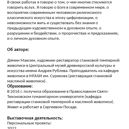
В своих работах я говорю о том, о чем многие стесняются
говорить вслух. Я говорю о Боге в современном мире, о
восприятии современным человеком религиозного
классического искусства в эпоху цифровизации, о
невозможности жить и существовать без знания о
предыдущем художественном и духовном опыте, о
разрушении и бездействии, о пророчествах и предсказаниях,
и о личном духовном опыте.
Об авторе:
Дёмин Максим, художник-реставратор станковой темперной
живописи в Центральный музей древнерусской культуры и
искусства имени Андрея Рублева. Преподаватель на кафедре
живописи в МГАХИ им. Сурикова (реставрация станковой
масляной живописи).
Образование:
В 2016 г. получила образование в Православном Свято-
Тихоновском гуманитарном университете (кафедра
реставрации станковой темперной и масляной живописи).
Живет и работает в Сергиевом Посаде.
Выставочная деятельность:
Персональные проекты:
2022