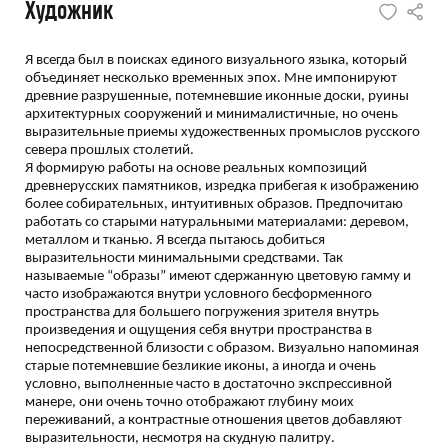
Художник
Я всегда был в поисках единого визуального языка, который
объединяет несколько временных эпох. Мне импонируют
древние разрушенные, потемневшие иконные доски, руины
архитектурных сооружений и минималистичные, но очень
выразительные приемы художественных промыслов русского
севера прошлых столетий.
Я формирую работы на основе реальных композиций
древнерусских памятников, изредка прибегая к изображению
более собирательных, интуитивных образов. Предпочитаю
работать со старыми натуральными материалами: деревом,
металлом и тканью. Я всегда пытаюсь добиться
выразительности минимальными средствами. Так
называемые “образы” имеют сдержанную цветовую гамму и
часто изображаются внутри условного бесформенного
пространства для большего погружения зрителя внутрь
произведения и ощущения себя внутри пространства в
непосредственной близости с образом. Визуально напоминая
старые потемневшие безликие иконы, а иногда и очень
условно, выполненные часто в достаточно экспрессивной
манере, они очень точно отображают глубину моих
переживаний, а контрастные отношения цветов добавляют
выразительности, несмотря на скудную палитру.