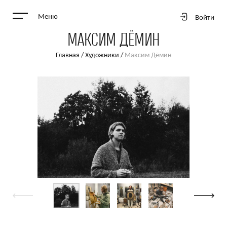
Меню
Войти
МАКСИМ ДЁМИН
Главная
/
Художники
/
Максим Дёмин