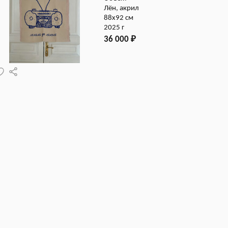
Лён, акрил
88х92 см
2025 г
36 000
₽