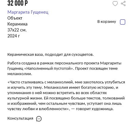
32 000
Р
Маргарита Гущенец
Объект
В корзину
Керамика
37х22 см.
2024 г
Керамическая ваза, подходит для сухоцветов.
Работа создана в рамках персонального проекта Маргариты
Гущенец «Наполненный пустотой». Проект посвящен теме
меланхолии.
«Часто сталкиваясь с меланхолией, мне захотелось углубиться
и изучить эту тему. Меланхолия имеет богатую историю, и
упоминания о ней можно встретить во всех областях
культурной жизни. Ей посвящено больше текстов, толкований
и изображений, чем остальным чувствам, уступает она лишь
чувству любви и влюбленности», — говорит художница.
Консультация