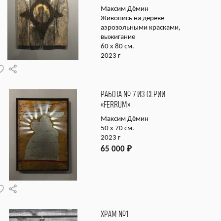
Максим Дёмин
Живопись на дереве
аэрозольными красками,
выжигание
60 х 80 см.
2023 г
РАБОТА № 7 ИЗ СЕРИИ
«FERRUM»
Максим Дёмин
50 х 70 см.
2023 г
65 000
₽
ХРАМ №1