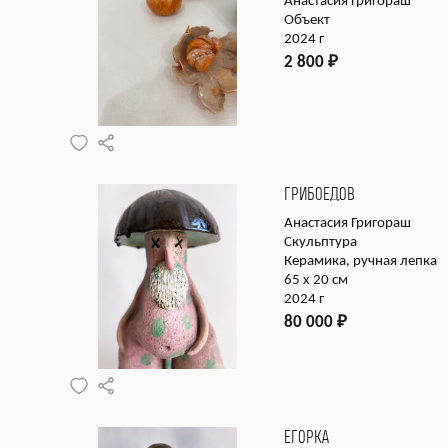
Анастасия Григораш
Объект
2024 г
2 800
₽
ГРИБОЕДОВ
Анастасия Григораш
Скульптура
Керамика, ручная лепка
65 х 20 см
2024 г
80 000
₽
ЕГОРКА