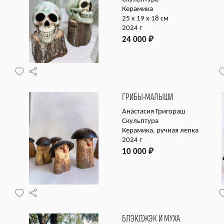
Керамика
25 х 19 х 18 см
2024 г
24 000
₽
ГРИБЫ-МАЛЫШИ
Анастасия Григораш
Скульптура
Керамика, ручная лепка
2024 г
10 000
₽
БЛЭКДЖЭК И МУХА