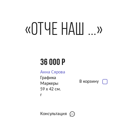
«ОТЧЕ НАШ …»
36 000
Р
Анна Сярова
Графика
В корзину
Маркеры
59 х 42 см.
г
Консультация