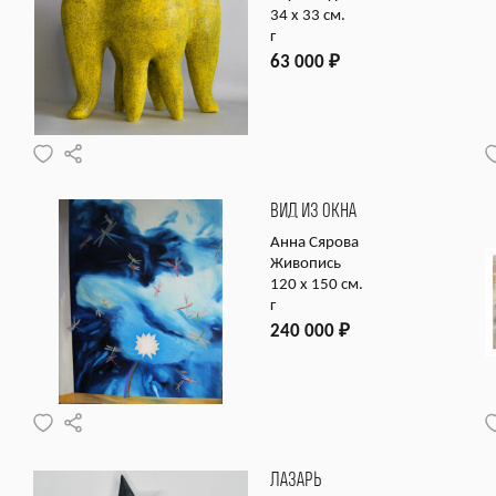
34 х 33 см.
г
63 000
₽
ВИД ИЗ ОКНА
Анна Сярова
Живопись
120 х 150 см.
г
240 000
₽
ЛАЗАРЬ