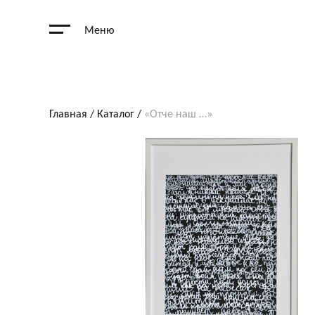
Меню
Главная
/
Каталог
/
«Отче наш …»