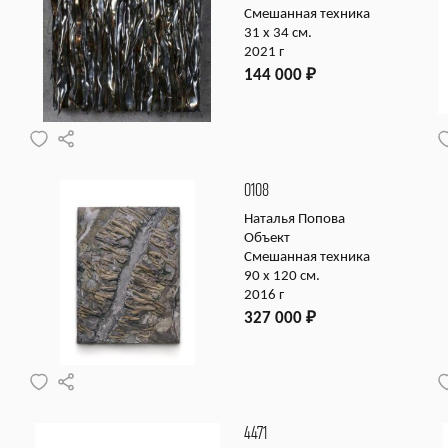
Смешанная техника
31 х 34 см.
2021 г
144 000
₽
0108
Наталья Попова
Объект
Смешанная техника
90 х 120 см.
2016 г
327 000
₽
4471