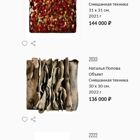
Смешанная техника
31 х 31 см.
2021 г
144 000
₽
2033
Наталья Попова
Объект
Смешанная техника
30 х 30 см.
2022 г
136 000
₽
2222