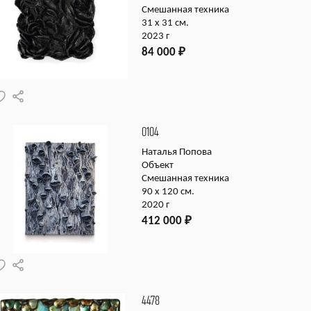
Смешанная техника
31 х 31 см.
2023 г
84 000
₽
0104
Наталья Попова
Объект
Смешанная техника
90 х 120 см.
2020 г
412 000
₽
4478